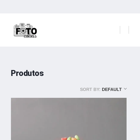
11 98421.5714
|
11 93263.3073
Foto e Coisas
Produtos e Serviços para Amantes da Fotografia
Produtos
SORT BY:
DEFAULT