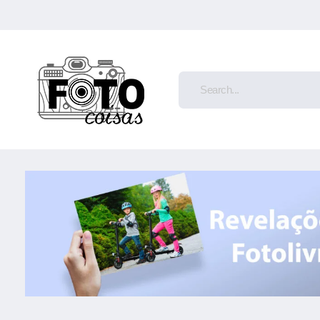
atendimento@fotoecoisas.com.br
Foto e Coisas
Produtos e Serviços para Amantes da Fotografia