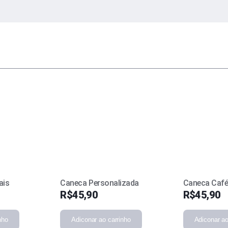
ais
Caneca Personalizada
Caneca Caf
R$
45,90
R$
45,90
nho
Adiconar ao carrinho
Adiconar ao