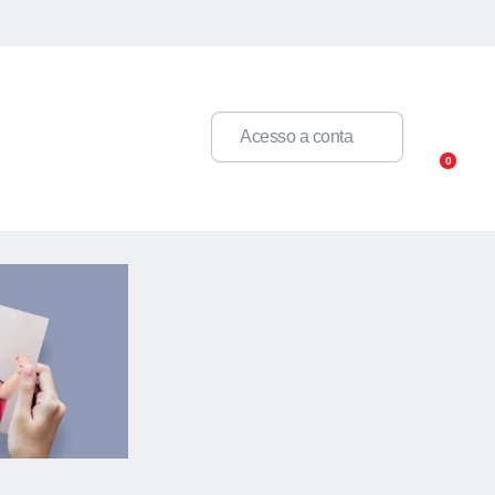
11 98421.5714
|
11 93263.3073
Acesso a conta
0
Canvas