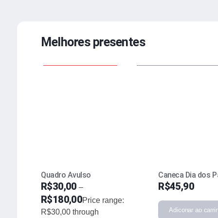
Melhores presentes
Quadro Avulso
Caneca Dia dos P
R$
30,00
R$
45,90
–
R$
180,00
Price range:
Adiconar ao carri
R$30,00 through