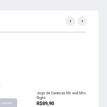
é
Jogo de
Sra. Ce
Jogo de Canecas Mr. and Mrs.
R$
89,
Right
R$
89,90
 carrinho