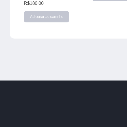
R$180,00
Adiconar ao carrinho
Envio para todo o país
P
Envios pelo correio
Car