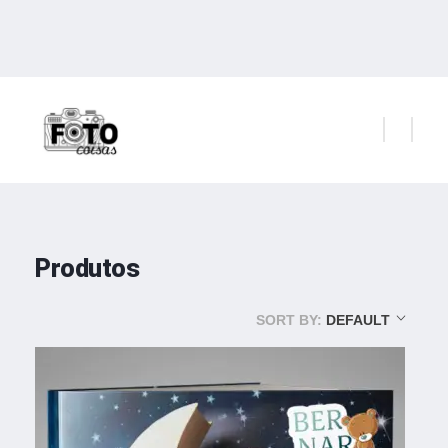
atendimento@fotoecoisas.com.br
11 98421.5714
|
11 93263.3073
Foto e Coisas
Produtos e Serviços para Amantes da Fotografia
Produtos
SORT BY:
DEFAULT