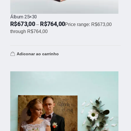
Álbum 25×30
R$
673,00
R$
764,00
–
Price range: R$673,00
through R$764,00
Adiconar ao carrinho